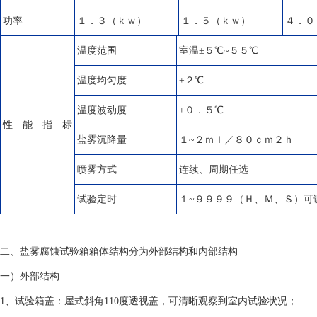
功率
１．３（ｋｗ）
１．５（ｋｗ）
４．０
温度范围
室温±５℃~５５℃
温度均匀度
±２℃
温度波动度
±０．５℃
性 能 指 标
盐雾沉降量
１~２ｍｌ／８０ｃｍ２ｈ
喷雾方式
连续、周期任选
试验定时
１~９９９９（Ｈ、Ｍ、Ｓ）可
二、盐雾腐蚀试验箱箱体结构分为外部结构和内部结构
一）外部结构
1、试验箱盖：屋式斜角110度透视盖，可清晰观察到室内试验状况；