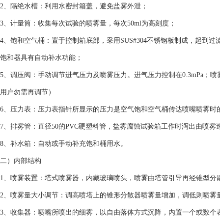
2、隔绝水槽：利用水密封箱盖，避免盐雾外泄；
3、计量筒：收集每次试验的喷雾量，每次50ml为高刻度；
4、饱和空气桶：置于控制箱底部，采用SUS#304不锈钢板制成，起到
饱和器具有自动补水功能；
5、调压阀：手动调节进气压力及喷雾压力。进气压力控制在0.3mPa；喷雾
用户勿需再调节）
6、压力表：压力表指针所显示的压力是空气饱和空气桶传达喷嘴喷雾时
7、排雾管：直径50的PVC硬塑料管，盐雾腐蚀试验箱工作时泻出由喷
8、补水箱：自动或手动补充饱和桶用水。
二）内部结构
1、喷雾装置：塔式喷雾器，内藏玻璃喷头，喷雾由塔管引导再经锥型分
2、喷雾量大小调节：调高喷塔上的锥形分散器喷雾量增加，调低则喷雾
3、收集器：喷嘴所喷出的细雾，以自由落体方式沉降，内置一个或数个表