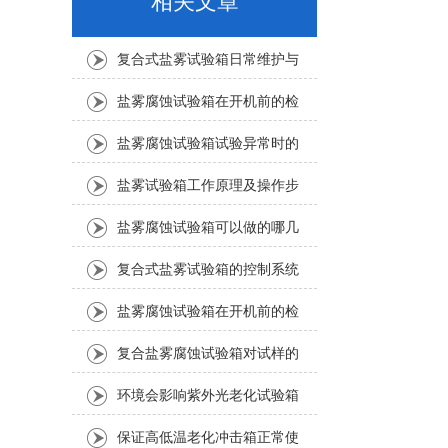
相关文章
复合式盐雾试验箱日常维护与
维修提示
盐雾腐蚀试验箱在开机前的检
查（下）
盐雾腐蚀试验箱试验异常时的
调节方法
盐雾试验箱工作原理及操作步
骤
盐雾腐蚀试验箱可以做的哪几
种盐雾试验
复合式盐雾试验箱的控制系统
盐雾腐蚀试验箱在开机前的检
查（上）
复合盐雾腐蚀试验箱对试样的
摆放要求
环境会影响紫外光老化试验箱
的使用寿命吗？
保证高低温老化冲击箱正常使