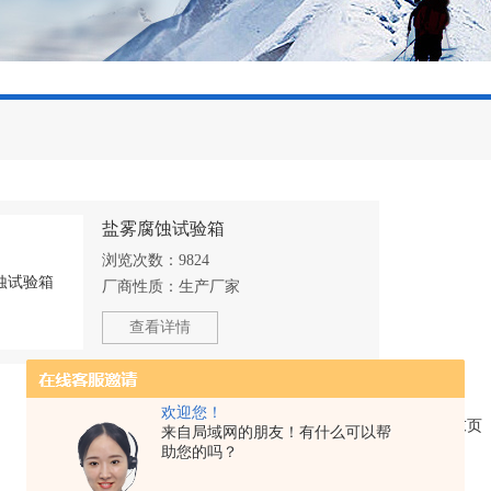
盐雾腐蚀试验箱
浏览次数：
9824
厂商性质：
生产厂家
查看详情
欢迎您！
共 1 条记录，当前 1 / 1 页 首页 上一页 下一页 末
来自局域网的朋友！有什么可以帮
助您的吗？