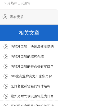
> 冷热冲击试验箱
查看更多
相关文章
两箱冲击箱：快速温变测试的
务实之选
两箱冲击箱的结构介绍
两箱冲击箱的特点都有哪些？
400度高温炉实力厂家实力解
析：无锡久盈400度高温热处理
氙灯老化试验箱的箱体结构
炉的结构设计与材质选型
紫外光耐气候试验箱是为什而
来的？