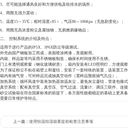
3、尽可能选择通风良好和方便供电及给排水的场所；
4、周围无强力震动；
5、温度15～35℃；相对湿度≤85﹪，气压86～106Kpa（无急剧变化）；
6、周围无高浓度粉尘及腐蚀物，无易燃易爆物品；
二、
控制系统
的介绍及
特点：
适用于进行产品的IP5X、IP6X防尘等级测试。
外壳由国产钢板加工而成，表面喷涂烤漆，美观耐用。
内箱、样品架等均采用不锈钢板制造，确保长时间使用不生锈。
门上有透明观察窗（钢化玻璃材质），箱内安装有LED照明灯，方便观
为了保证粉尘不粘在箱壁上和凝结，安装了一套特殊的装置，该装置工作
箱内有抽气管，可对样品完成抽真空动作（需样品预留抽气孔位）。
加热系统：循环风道中装有加热器加温灰尘，避免灰尘凝结，管道包箍式
真空系统：配有真空泵，真空压、空气过滤、流量计、调压三联件、连接
砂尘试验箱在符合国家标准的前提下，各方面性能都稳定的基础上更具备
需要日常维护等特点。
上一篇：
使用恒温恒湿箱要提前检查注意事项