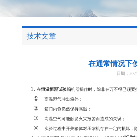
技术文章
在通常情况下
日期：2021-
1.
在
恒温恒湿
试验
箱
机器操作时，除非在万不得已须要
①
高温湿气冲出箱外
；
②
箱门内侧仍然保持高温；
③
高温空气可能触发火灾报警而造成的失误；
④
实验过程中开关箱体对压缩机存在一定的损坏，